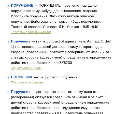
ПОРУЧЕНИЕ
— ПОРУЧЕНИЕ, поручения, ср. Дело,
3
порученное кому нибудь для выполнения, задание.
Исполнить поручение. Дать кому нибудь опасное
поручение. Действовать по чьему нибудь поручению.
Толковый словарь Ушакова. Д.Н. Ушаков. 1935 1940 …
Толковый словарь Ушакова
Поручение
— (англ. contract of agency, нем. Auftrag, Order)
4
1) гражданско правовой договор, в силу которого одна
сторона (поверенный) обязуется совершить от имени и за
счет др. стороны (доверителя) определенные юридические
действия (приобретение или&#8230; …
Энциклопедия права
ПОРУЧЕНИЕ
— см. Договор поручения …
5
Юридический словарь
Поручение
— договор, согласно которому одна сторона
6
(поверенный) обязуется совершить от имени и за счет
другой стороны (доверителя) определенные юридические
действия (приобретение или отчуждение имущества,
производство платежей и т.д.). Доверитель оплачивает …