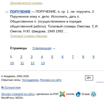
Экономический словарь
ПОРУЧЕНИЕ
— ПОРУЧЕНИЕ, я, ср. 1. см. поручить. 2.
10
Порученное кому н. дело. Исполнить, дать п.
Общественное п. (осуществляемое в порядке
общественной работы). Толковый словарь Ожегова. С.И.
Ожегов, Н.Ю. Шведова. 1949 1992 …
Толковый словарь Ожегова
Страницы
Следующая
→
1
2
3
4
5
6
7
8
9
10
11
12
13
© Академик, 2000-2026
18+
Обратная связь:
Техподдержка
,
Реклама на сайте
👣 Путешествия
Экспорт словарей на сайты
, сделанные на PHP,
Joomla,
Drupal,
WordPress, MODx.